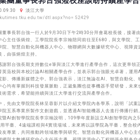
集團董事長郭台強蒞校座談盼持續產學合
.09.30
淡江大學
tkutimes.tku.edu.tw/dtl.aspx?no= 52429
團董事長郭台強一行人於9月30日下午2時30分拜會葛校長後，接著
中心主任張炳煌、工學院院長李宗翰陪同前往至E680，與文學院、
智學院、智慧自動化與機器人中心、物聯網與大數據研究中心、視障資
談，由張炳煌主持。
感謝郭台強長期支持數位e筆與淡江大學進行產學合作，這次更率領
菁英蒞校與本校討論AI相關產學合作，並表示郭台強眼光卓著，運用A
電影、傳播新媒體之中。郭台強表示，淡江無論在AI、智慧自動化、
中心均有掌握到科技發展脈動，正崴集團也從事機器手臂研發，未來也
技術需求，希望能持續與淡江大學進行交流與產學合作。
中，先由文學院院長林呈蓉影片以介紹文學院內各學系，說明「試案
學院五系專業所製作文創遊戲，並透過AI智能機器人去進行傳播行銷
院暨AI創智學院院長李宗翰說明，109學年度新設立AI創智學院內之
應用平臺、4遠端課程與4實境場域，未來將以該學院為平臺，整合校
校友專業，共同推動跨領域教學與研究。智慧自動化與機器人中心主
聯網與大數據研究中心主任張志勇、視障資源中心工程師張金順各自