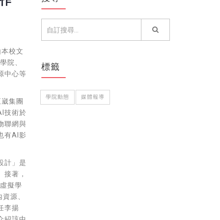
作
由本校文
工學院、
標籤
源中心等
學院動態
媒體報導
正崴集團
I技術於
物聯網與
有AI影
設計」是
。接著，
5虛擬學
內資源、
任李揚
介紹該中