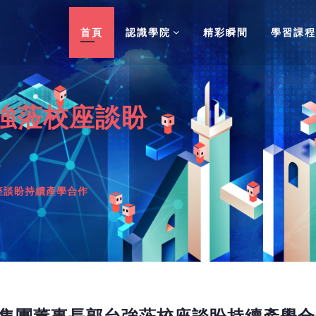
首頁
認識學院
精彩瞬間
學習課程
強蒞校座談盼
座談盼持續產學合作