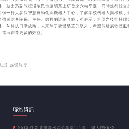
外，航太系副教授湯敬民也說明系上研發之六軸平臺，同時進行綜合
台強一行人參觀智慧自動化與機器人中心，了解本校機器人與機械手
台強感謝各院長、主任、教授的詳細介紹，並表示，希望之後能持續
外，AI科技日漸成熟，未來除了硬體裝置升級外，希望能發展軟體服
，進而創造更多的效益。
動態
,
媒體報導
聯絡資訊
251301 新北市淡水區英專路151號 工學大樓E682