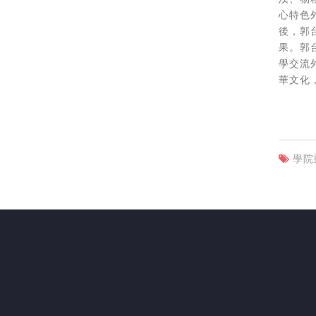
心特色
後，郭
果。郭
學交流
華文化
學院