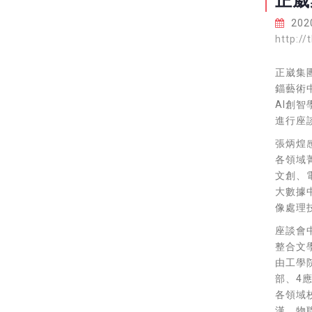
正崴
2020
http://
正崴集
錙藝術
AI創
進行座
張炳煌
各領域
文創、
大數據
像處理
座談會
整合文
由工學
部、4
各領域
漢、物