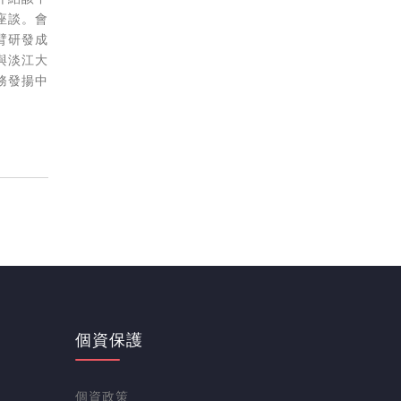
座談。會
臂研發成
與淡江大
務發揚中
個資保護
個資政策