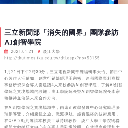
三立新聞部「消失的國界」團隊參訪
AI創智學院
2021.01.21
淡江大學
http://tkutimes.tku.edu.tw/dtl.aspx?no=53155
1月21日下午2時30分，三立電視新聞部總編輯李天怡、節目中
心製作人汪倩如、創意行銷部經理王宗彬、連邦國際專利商標
事務所資深合夥人秦建譜4人來校參訪AI創智學院，了解AI創智
學院之實境場域的設施，由工學院院長暨AI創智學院院長李宗
翰接待並洽談未來合作方向。
在AI創智學院之實境場域中，由遠距教學發展中心研究助理張
瑞麟導覽，介紹魔鏡之旅、職涯導航、虛實混搭的技術應用，
在Q/A互動則邀請本校資工系特聘教授、淡江大學工學院物聯
網與大數據研究中心主任張志勇到場說明，自然語言處理和大