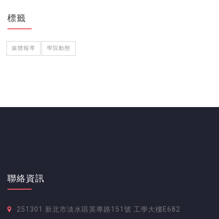
標籤
媒體報導
學院動態
聯絡資訊
251301 新北市淡水區英專路151號 工學大樓E682