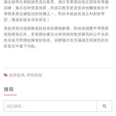
讓全校學生都能接受資訊教育。會計系畢業的他正因曾有電腦
訓練，服兵役時受惠無窮，而資訊教育更是造就他爾後能在半
導體產業佔據龍頭的契機之一。對於本校超前成立AI創智學
院，陳進財校友深表肯定！
葛校長致詞感謝陳進財校友的慷慨解囊，除祝福穩懋半導體業
積指標長紅外，更致贈由書法大師張炳煌教授書寫的公司名與
姓名嵌字對聯給陳進財校友。捐贈儀式在充滿感念與謝意的合
影留念中畫下句點。
媒體報導
,
學院動態
搜尋