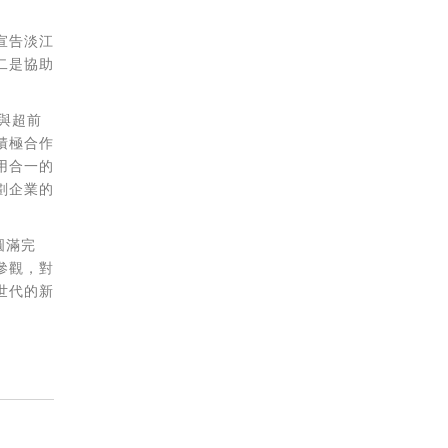
宣告淡江
二是協助
與超前
積極合作
用合一的
劃企業的
圓滿完
參觀，對
世代的新