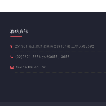
聯絡資訊
251301 新北市淡水區英專路151號 工學大樓E682
(02)2621-5656 分機3655、3656
tk@oa.tku.edu.tw