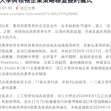
大學與領袖企業策略聯盟簽約儀式
.01.05
淡江大學
//www.youtube.com/watch?v=BKyYPFg5BM4
期以來，重視與產業界的交流及合作，在本校創校70週年，邁入「淡
越」之際，持續強化與產業界合作，以邁向創新超越、共創多贏的局
努力的方向。
落實學術界先導性與實用性的技術及知識應用研究，並整合運用研發
研發能量，是淡江積極推動的。為此，本校於2020年12月21日，在
心穩懋廳，與穩懋半導體、信邦電子、翰可國際、南僑投資控股、新
 ViewSonic )、聯邦商銀、亞新工程顧問、豪紳纖維科技、神通資
( Studio A )等11企業隆重舉行「淡江大學與領袖企業 策略聯盟簽
以深廣化彼此的產學合作關係。
式由葛煥昭校長主持，11家企業代表、本校3位副校長、一二級主管
人參與盛事。
校長表示，人工智慧領域高速發展，淡江大學在2020年8月1日正式
：AI創智學院。並在11月7日校慶慶祝日與臺灣微軟簽訂AI雲端戰略
舉行AI創智學院4個實境場域的啟用儀式。本校是微軟於2020年10