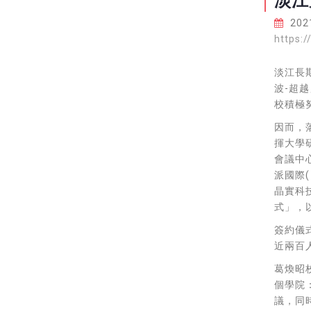
淡江
2021
https:
淡江長
波-超
校積極
因而，
揮大學
會議中
派國際(
晶實科技
式」，
簽約儀
近兩百
葛煥昭
個學院
議，同時