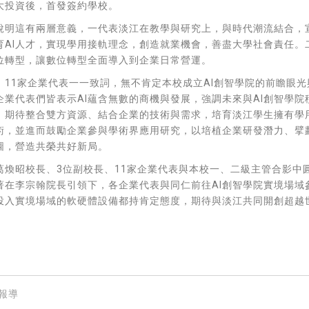
大投資後，首發簽約學校。
說明這有兩層意義，一代表淡江在教學與研究上，與時代潮流結合，
育AI人才，實現學用接軌理念，創造就業機會，善盡大學社會責任。
位轉型，讓數位轉型全面導入到企業日常營運。
，11家企業代表一一致詞，無不肯定本校成立AI創智學院的前瞻眼光
企業代表們皆表示AI蘊含無數的商機與發展，強調未來與AI創智學院
，期待整合雙方資源、結合企業的技術與需求，培育淡江學生擁有學
術，並進而鼓勵企業參與學術界應用研究，以培植企業研發潛力、擘
圖，營造共榮共好新局。
葛煥昭校長、3位副校長、11家企業代表與本校一、二級主管合影中
著在李宗翰院長引領下，各企業代表與同仁前往AI創智學院實境場域
投入實境場域的軟硬體設備都持肯定態度，期待與淡江共同開創超越
報導