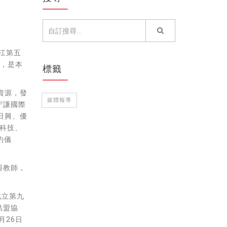
江第五
面，是本
標籤
資源，發
媒體報導
守謙國際
日興、優
訊科技、
約儀
與教師，
成立第九
結盟協
月26日