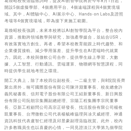
葛煥昭校長蒞臨致詞時，提及AI創智學院將於今年8月1日起，
開設5個虛擬學部、4個應用平台、4個遠端課程與4個實境場
域。其中，AI體驗中心、AI展示中心、Hands-on Labs及證照
考場等4個實境場域，即為接下來施工範圍。
葛煥昭校長強調，未來本校將以AI創智學院為平台，整合校內
資源，推動跨領域教學與研究，加強產學媒合，並結合USR，
有效落實地方創生。再者，希望本校教育能跟上時代趨勢、和
企業優質接軌、減少學用落差、提升學生在AI雲端時代就業
力。因此，本校與微軟公司合作，提供學生線上學習，大數
據、人工智慧、行動通訊、雲端運算、物聯網等智慧課程，同
時提供學生就地考照之環境。
開工大典上，除了本校四位副校長、一二級主管，與8院院長齊
聚出席外，翰可國際股份有限公司陳洋淵董事長、校友總會許
義民秘書長、信邦電子股份有限公司王紹新董事長、新日興股
份有限公司阮朝宗集團副總經理、宗陽工程集團李宗民董事
長、亞新工程顧問公司高宗正研發長、找活股份有限公司楊攸
凱董事長、台灣微軟公司代表楊毓峰協理與凃天威經理、神通
資訊科技代表盧智仁經理及邱昱豪副理蒞臨祝賀。此外，校內
許多教職員生也以喜慶的心情，一同見證淡江大學第九個學院