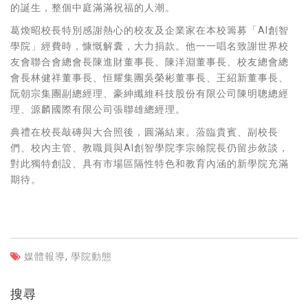
的誕生，整個中庭滿滿祝福的人潮。
葛煥昭校長特別感謝熱心的校友及企業家在本校籌募「AI創智
學院」經費時，慷慨解囊，大力捐款。他一一唱名致謝世界校
友會聯合會總會長陳進財董事長、陳洋淵董事長、校友總會總
會長林健祥董事長、恒耀集團吳榮彬董事長、王紹新董事長、
阮朝宗集團副總經理、豪紳纖維科技股份有限公司陳明聰總經
理、源麟國際有限公司張聯雄總經理。
典禮在校長敲磚與大合照後，圓滿結束。蒞臨貴賓、副校長
們、校內主管、教職員與AI創智學院李宗翰院長仍留步敘談，
對此獨特創設、具有市場區隔性特色和教育內涵的新學院充滿
期待。
媒體報導
,
學院動態
搜尋