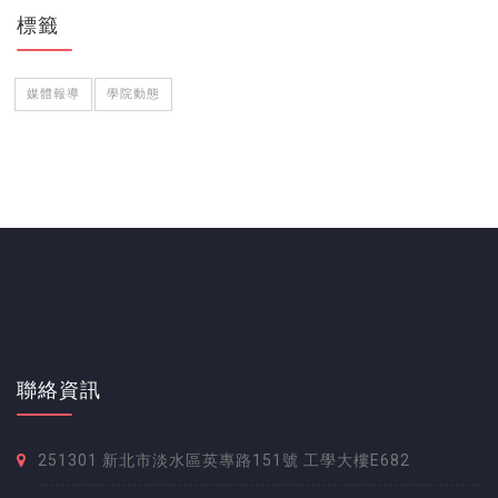
標籤
媒體報導
學院動態
聯絡資訊
251301 新北市淡水區英專路151號 工學大樓E682