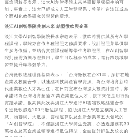
葛煥昭校長表示，淡大AI創智學院未來將研擬單獨招生的可
能，事實上，淡大已經成立人工智慧學系，希望打造淡江成為
全面AI化教學研究與學習的環境。
淡江AI創智學院共創未來 結盟微軟與企業
淡江大學AI創智學院院長李宗翰表示，微軟將提供其所有AI學
程課程，學院亦會依各種證照之修課要求，設計證照菜單供學
生參考依循，並結合實體課程輔導學生考取證照，在AI創智學
院則僅需負擔考證費用，學生可以極低的成本，進行跨領域學
習並提升職塲競爭力。
台灣微軟總經理孫基康表示：「台灣微軟在台31年，深耕在地
產業及校園合作，以連結科技與產官學資源、為台灣培育新時
代產業數位人才為己任，在日前宣布台灣擴大投資計畫時，亦
承諾將為台灣培育超過20萬產業數位人才，接下來便是用行動
實踐承諾。很高興此次與淡江大學進行AI雲端戰略結盟合作，
引進微軟超過200門數位課程，協助淡江大學建立橫跨人工智
慧、物聯網、大數據、雲端運算以及創新創業等五大領域的
『AI創智學院』，不僅讓淡江大學師生受惠，亦透過服務其30
萬校友及其企業並輔導進行數位轉型，全面提升師生及校友的