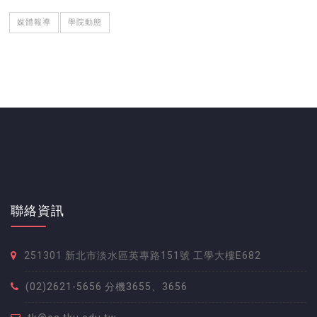
媒體報導
學院動態
聯絡資訊
251301 新北市淡水區英專路151號 工學大樓E682
(02)2621-5656 分機3655、3656