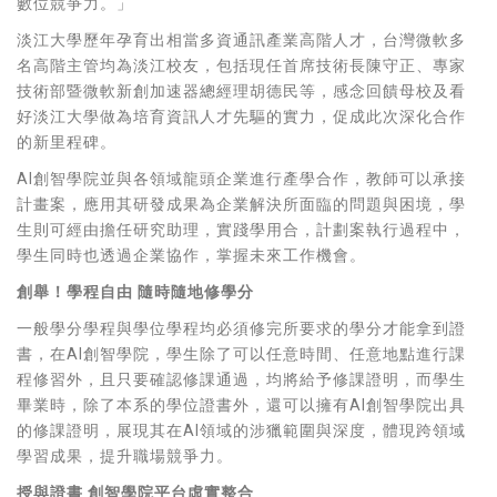
數位競爭力。」
淡江大學歷年孕育出相當多資通訊產業高階人才，台灣微軟多
名高階主管均為淡江校友，包括現任首席技術長陳守正、專家
技術部暨微軟新創加速器總經理胡德民等，感念回饋母校及看
好淡江大學做為培育資訊人才先驅的實力，促成此次深化合作
的新里程碑。
AI創智學院並與各領域龍頭企業進行產學合作，教師可以承接
計畫案，應用其研發成果為企業解決所面臨的問題與困境，學
生則可經由擔任研究助理，實踐學用合，計劃案執行過程中，
學生同時也透過企業協作，掌握未來工作機會。
創舉！學程自由 隨時隨地修學分
一般學分學程與學位學程均必須修完所要求的學分才能拿到證
書，在AI創智學院，學生除了可以任意時間、任意地點進行課
程修習外，且只要確認修課通過，均將給予修課證明，而學生
畢業時，除了本系的學位證書外，還可以擁有AI創智學院出具
的修課證明，展現其在AI領域的涉獵範圍與深度，體現跨領域
學習成果，提升職場競爭力。
授與證書 創智學院平台虛實整合