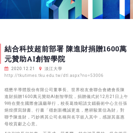
結合科技超前部署 陳進財捐贈1600萬
元贊助AI創智學院
2020.12.21
淡江大學
http://tkutimes.tku.edu.tw/dtl.aspx?no=53006
穩懋半導體股份有限公司董事長、世界校友會聯合會總會長陳
進財捐贈1600萬元贊助AI創智學院，捐贈儀式於12月21日上午
9時在覺生國際會議廳舉行，校長葛煥昭請文錙藝術中心主任張
炳煌撰寫隸書、行書「穩創新機誠更進，懋耕駿業信為財」對
聯予陳進財，巧妙將其公司名稱與名字嵌入其中，感謝其嘉惠
母校貢獻之心意。