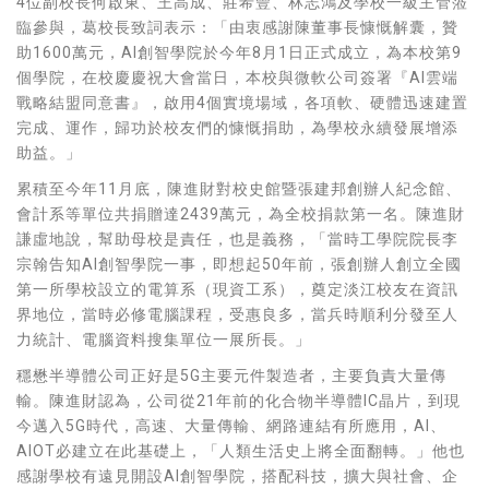
4位副校長何啟東、王高成、莊希豐、林志鴻及學校一級主管蒞
臨參與，葛校長致詞表示：「由衷感謝陳董事長慷慨解囊，贊
助1600萬元，AI創智學院於今年8月1日正式成立，為本校第9
個學院，在校慶慶祝大會當日，本校與微軟公司簽署『AI雲端
戰略結盟同意書』，啟用4個實境場域，各項軟、硬體迅速建置
完成、運作，歸功於校友們的慷慨捐助，為學校永續發展增添
助益。」
累積至今年11月底，陳進財對校史館暨張建邦創辦人紀念館、
會計系等單位共捐贈達2439萬元，為全校捐款第一名。陳進財
謙虛地說，幫助母校是責任，也是義務，「當時工學院院長李
宗翰告知AI創智學院一事，即想起50年前，張創辦人創立全國
第一所學校設立的電算系（現資工系），奠定淡江校友在資訊
界地位，當時必修電腦課程，受惠良多，當兵時順利分發至人
力統計、電腦資料搜集單位一展所長。」
穩懋半導體公司正好是5G主要元件製造者，主要負責大量傳
輸。陳進財認為，公司從21年前的化合物半導體IC晶片，到現
今邁入5G時代，高速、大量傳輸、網路連結有所應用，AI、
AIOT必建立在此基礎上，「人類生活史上將全面翻轉。」他也
感謝學校有遠見開設AI創智學院，搭配科技，擴大與社會、企