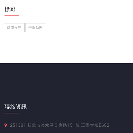
標籤
媒體報導
學院動態
聯絡資訊
251301 新北市淡水區英專路151號 工學大樓E682