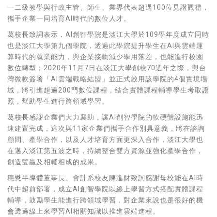
一二級教學與行政主管、師生、業界代表超過100位見證觀禮，
攜手企業一同培育AI時代的數位人才。
葛校長致詞表示，AI創智學院是淡江大學於109學年度成立同時
也是淡江大學第九個學院，透過此學院提升學生在AI與雲端運
算時代的就業能力，與企業接軌減少學用落差，也能進行校園
數位轉型；2020年11月7日在淡江大學創校70週年之際，與台
灣微軟簽署「AI雲端戰略結盟」並正式啟用該學院的4個實境場
域，將引進超過200門數位課程，結合實體課程輔導學生考取證
照，幫助學生進行跨領域學習。
葛校長感謝企業們大力襄助，讓AI創智學院的軟硬體設施能迅
速建置完成，這次與11家企業們攜手合作別具意義，將在諮詢
顧問、產學合作，以及人才培育方面更深入合作，淡江大學也
在邁入淡江第五波之時，持續整合雙方資源並強化產學合作，
創造雙贏及相輔相成的成果。
穩懋半導體董事長、會計系校友陳進財致詞感謝母校能在AI時
代中超前部署，成立AI創智學院以線上學習方式搭配實體課程
輔導，鼓勵學生能進行跨領域學習，對企業來說也是很好的機
會透過線上來學習AI相關知識以推進雲端進程。