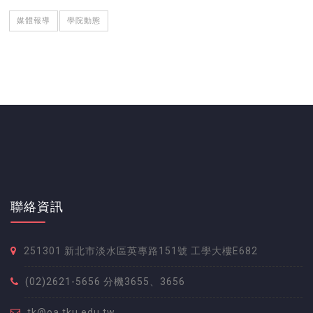
媒體報導
學院動態
聯絡資訊
251301 新北市淡水區英專路151號 工學大樓E682
(02)2621-5656 分機3655、3656
tk@oa.tku.edu.tw