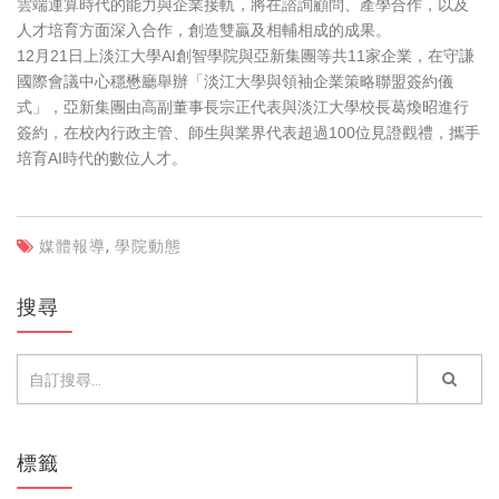
雲端運算時代的能力與企業接軌，將在諮詢顧問、產學合作，以及
人才培育方面深入合作，創造雙贏及相輔相成的成果。
12月21日上淡江大學AI創智學院與亞新集團等共11家企業，在守謙
國際會議中心穩懋廳舉辦「淡江大學與領袖企業策略聯盟簽約儀
式」，亞新集團由高副董事長宗正代表與淡江大學校長葛煥昭進行
簽約，在校內行政主管、師生與業界代表超過100位見證觀禮，攜手
培育AI時代的數位人才。
媒體報導
,
學院動態
搜尋
標籤