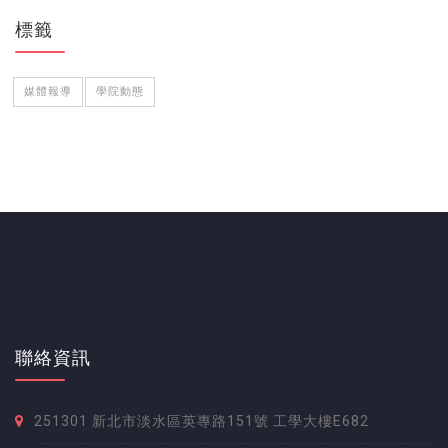
標籤
媒體報導
學院動態
聯絡資訊
251301 新北市淡水區英專路151號 工學大樓E682