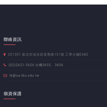
聯絡資訊
251301 新北市淡水區英專路151號 工學大樓E682
(02)2621-5656 分機3655、3656
tk@oa.tku.edu.tw
個資保護