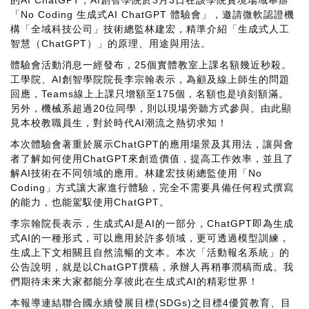
的AI ChatGPT，AI創智學院於3月3日在該學院實境場域舉辦
「No Coding 生成式AI ChatGPT 體驗會」，邀請微軟認證機
構「全域科技公司」技術總監林建宏，精準介紹「生成式人工
智慧（ChatGPT）」的原理、用途與用法。
體驗會活動消息一經發布，25個實體教室上課名額幾近秒殺。
工學院、AI創智學院院長李宗翰表示，為顧及線上師生的問題
回應，Teams線上上課只增額至175個，名額也是頃刻額滿。
另外，機械系超過20位同學，則以現場旁聽方式參與。由此顯
見本校教職員生，對於時代AI潮流之熱切求知！
本次體驗會著重於展示ChatGPT的應用場景及其用法，讓與會
者了解如何使用ChatGPT來創造價值，提高工作效率，並且了
解AI技術在不同領域的應用。林建宏技術總監使用「No
Coding」方式讓大家進行體驗，完全不需要具備任何程式撰寫
的能力，也能駕馭使用ChatGPT。
李宗翰院長表示，生成式AI是AI的一部分，ChatGPT即為生成
式AI的一種形式，可以應用於許多領域，更可透過模型訓練，
生成上下文相關且自然流暢的文本。本次「活動報名系統」的
公告說明，就是以ChatGPT撰稿，承辦人再稍事潤稿而成。我
們期待未來大家都能分享彼此在生成式AI的精彩世界！
本報導連結聯合國永續發展目標(SDGs)之目標4優質教育、目