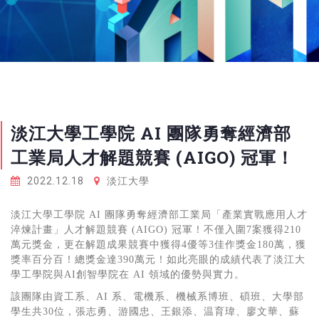
淡江大學工學院 AI 團隊勇奪經濟部
工業局人才解題競賽 (AIGO) 冠軍！
2022.12.18
淡江大學
淡江大學工學院
AI
團隊勇奪經濟部工業局「產業實戰應用人才
淬煉計畫」人才解題競賽
(AIGO)
冠軍！不僅入圍
7
案獲得
210
萬元獎金，更在解題成果競賽中獲得
4
優等
3
佳作獎金
180
萬，獲
獎率百分百！總獎金達
390
萬元！如此亮眼的成績代表了淡江大
學工學院與
AI
創智學院在
AI
領域的優勢與實力。
該團隊由資工系、
AI
系、電機系、機械系博班、碩班、大學部
學生共
30
位，張志勇、游國忠、王銀添、温育瑋、廖文華、蘇