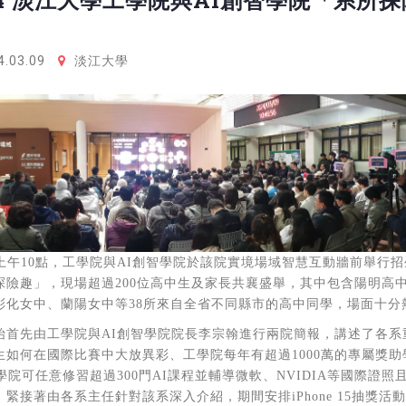
24 淡江大學工學院與AI創智學院「系所探
.03.09
淡江大學
上午
10
點，工學院與
AI
創智學院於該院實境場域智慧互動牆前舉行招
探險趣」，現場超過
200
位高中生及家長共襄盛舉，其中包含陽明高
彰化女中、蘭陽女中等
38
所來自全省不同縣市的高中同學，場面十分
始首先由工學院與
AI
創智學院院長李宗翰進行兩院簡報，講述了各系
生如何在國際比賽中大放異彩、工學院每年有超過
1000
萬的專屬獎助
學院可任意修習超過
300
門
AI
課程並輔導微軟、
NVIDIA
等國際證照
，緊接著由各系主任針對該系深入介紹，期間安排
iPhone 15
抽獎活動