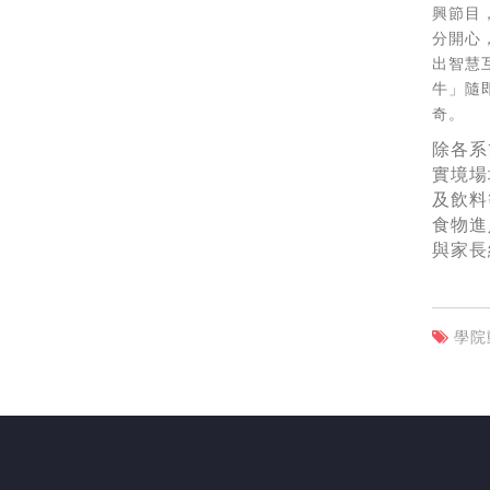
興節目
分開心
出智慧
牛」隨
奇。
除各系
實境場
及飲料
食物進
與家長
學院