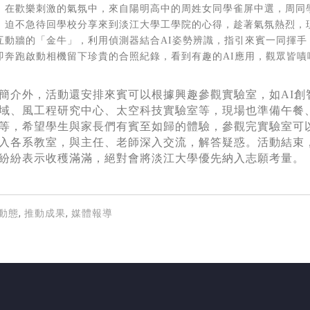
，在歡樂刺激的氣氛中，來自陽明高中的周姓女同學雀屏中選，周同
，迫不急待回學校分享來到淡江大學工學院的心得，趁著氣氛熱烈，
互動牆的「金牛」，利用偵測器結合
AI
姿勢辨識，指引來賓一同揮手
即奔跑啟動相機留下珍貴的合照紀錄，看到有趣的
AI
應用，觀眾皆嘖
簡介外，活動還安排來賓可以根據興趣參觀實驗室，如
AI
創
域、風工程研究中心、太空科技實驗室等，現場也準備午餐
等，希望學生與家長們有賓至如歸的體驗，參觀完實驗室可
入各系教室，與主任、老師深入交流，解答疑惑。活動結束
紛紛表示收穫滿滿，絕對會將淡江大學優先納入志願考量。
動態
,
推動成果
,
媒體報導