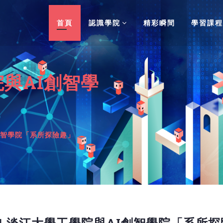
首頁
認識學院
精彩瞬間
學習課程
院與AI創智學
I創智學院「系所探險趣」