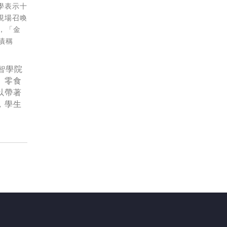
學表示十
現場召喚
，「金
嘖稱
智學院
、零食
以帶著
，學生