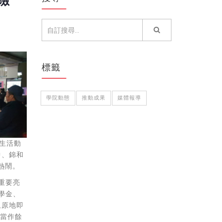
險
標籤
學院動態
推動成果
媒體報導
生活動
中、錦和
熱鬧。
重要亮
學金、
且原地即
當作餘