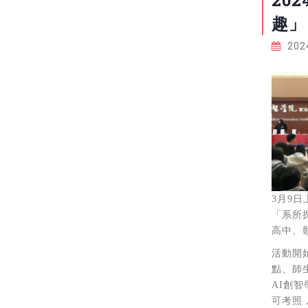
20
趣」
2024
3
月
9
日
「系所
高中、
活動開
點、師
AI
創智
可考照