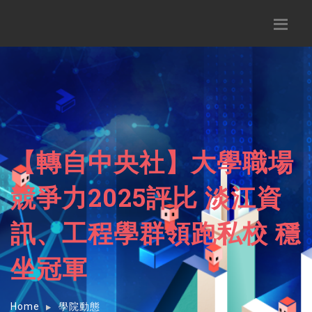
【轉自中央社】大學職場
競爭力2025評比 淡江資
訊、工程學群領跑私校 穩
坐冠軍
Home
學院動態