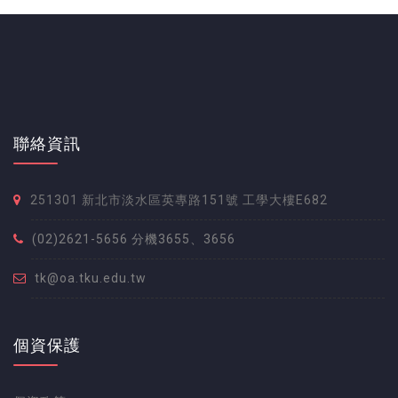
聯絡資訊
251301 新北市淡水區英專路151號 工學大樓E682
(02)2621-5656 分機3655、3656
tk@oa.tku.edu.tw
個資保護