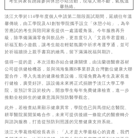
考生與家長踴躍參與休憩小站活動，現場人潮不斷，氣氛溫
馨熱絡。
淡江大學於
114
學年度個人申請第二階段面試期間，延續往年溫
馨傳統，由工學院及
AI
創智學院攜手設立「休憩小站」，為辛
苦應試的考生與陪同家長提供一處溫暖角落。今年服務再升
級，除準備滿滿零食與飲品外，更首度引入「文昌帝君靈籤」
祈福互動小遊戲，讓考生能在輕鬆氛圍中祈求考運亨通，並可
於祈福牆掛上親手書寫的繪馬，留下滿滿祝福與期許。
值得一提的是，本次活動亦結合健康關懷，由法蘭德醫療器材
公司提供健檢機器，並與鴻海集團
B
事業群及台灣數位健康大聯
盟合作，導入先進的健康檢查設備，現場免費為考生及家長進
行健檢，廣受好評。該設備未來將正式捐贈予淡江大學工學
院，並預計常設於校內，開放學生每年免費健康檢查，進一步
推動全校師生的健康意識與預防醫學觀念。
此外，若檢查結果顯示健康異常，學院也已與馬偕紀念醫院、
耕莘醫院展開策略合作，未來可提供後續一條龍式的醫療轉介
與諮詢服務，打造從預防到照護的完整健康支持系統。
淡江大學葛煥昭校長表示：「人才是大學最核心的資產，我們