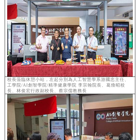
校長蒞臨休憩小站，左起分別為人工智慧學系游國忠主任、
工學院
/AI
創智學院
/
精準健康學院 李宗翰院長、葛煥昭校
長、林俊宏行政副校長、蔡宗儒教務長