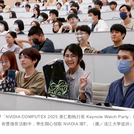
NVIDIA COMPUTEX 2025 黃仁勳執行長 Keynote Watch Part
有獎徵答活動中，學生開心領取 NVIDIA 潮T。（圖／淡江大學提供）