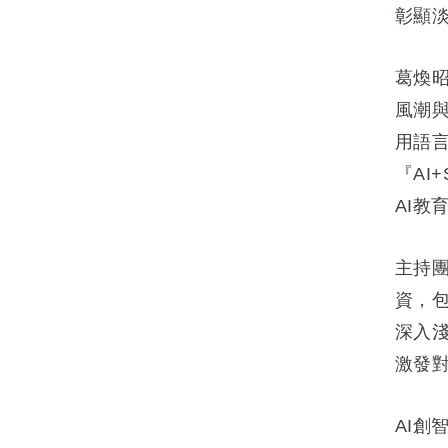
彰顯淡
葛煥昭
風潮與
用語
『AI
AI教
主持
資，
深入
激發
AI