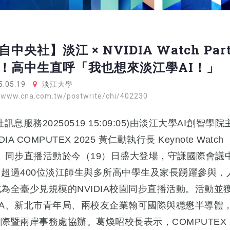
中央社】淡江 × NVIDIA Watch Par
！高中生直呼「我也想來淡江學AI！」
.05.19
淡江大學
//www.cna.com.tw/postwrite/chi/402230
社訊息服務20250519 15:09:05)由淡江大學AI創智學
DIA COMPUTEX 2025 黃仁勳執行長 Keynote Watch
ty」同步直播活動於今（19）日盛大登場，守謙國際會議
超過400位淡江師生與多所高中學生及家長踴躍參與，
為全臺少見規模的NVIDIA校園同步直播活動。活動並
DIA、新北市青年局、兩校友企業翰可國際與穩懋半導體
際暨兩岸事務處協辦。葛煥昭校長表示，COMPUTEX 2