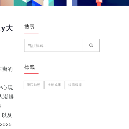
搜尋
ty大
標籤
院主辦的
學院動態
推動成果
媒體報導
中心現
人潮爆
獲
，以及
025