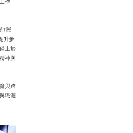
工作
潮T贈
，提升參
僅止於
精神與
覽與跨
與職涯