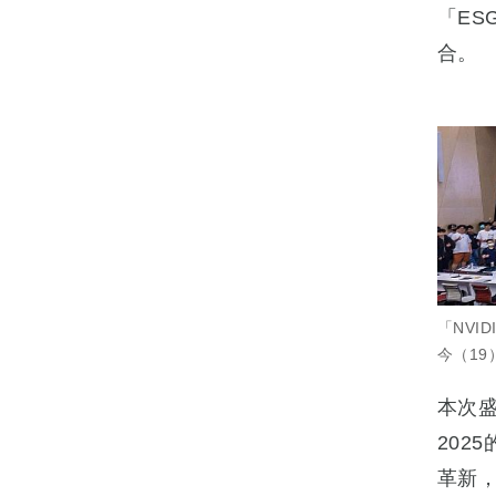
「ES
合。
「NVID
今（1
本次盛
202
革新