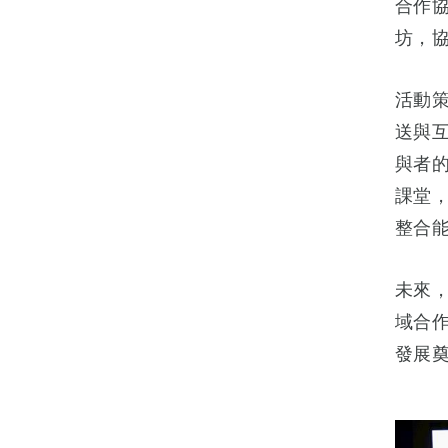
合作
坊，協
活動策
送與互
與者
課堂
整合
未來
域合
發展