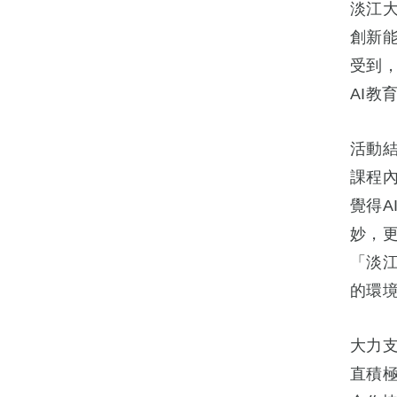
淡江
創新能
受到，
AI教
活動
課程
覺得
妙，
「淡
的環境
大力
直積