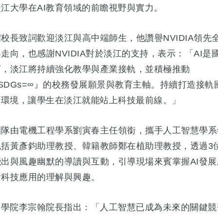
江大學在AI教育領域的前瞻視野與實力。
校長致詞歡迎淡江與高中端師生，他讚譽NVIDIA領先全
走向，也感謝NVIDIA對於淡江的支持，表示：「AI是
言，淡江將持續強化教學與產業接軌，並積極推動
+SDGs=∞』的校務發展願景與教育主軸。持續打造接軌
育環境，讓學生在淡江就能站上科技最前線。」
團隊由電機工程學系劉寅春主任領銜，攜手人工智慧學系
包括黃彥鈞助理教授、韓籍教師鄭在植助理教授，透過3
淺出與風趣幽默的導讀與互動，引導現場來賓掌握AI發展
對科技應用的理解與興趣。
創智學院李宗翰院長指出：「人工智慧已成為未來的關鍵競