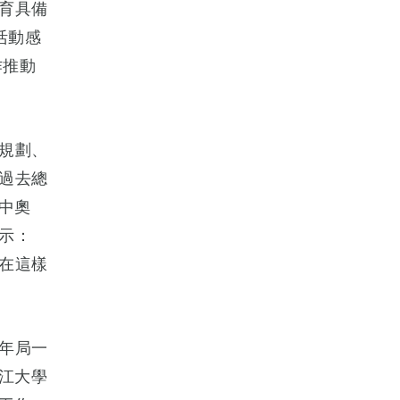
育具備
活動感
作推動
規劃、
過去總
中奧
示：
在這樣
年局一
江大學