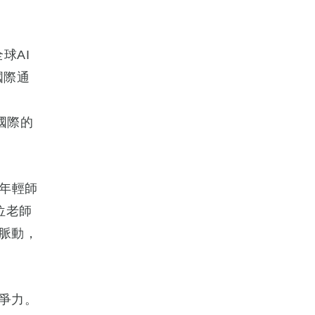
球AI
國際通
國際的
年輕師
位老師
脈動，
爭力。