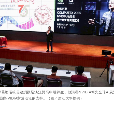
葛煥昭校長致詞歡迎淡江與高中端師生，他讚譽NVIDIA領先全球AI
謝NVIDIA對於淡江的支持。（圖／淡江大學提供）