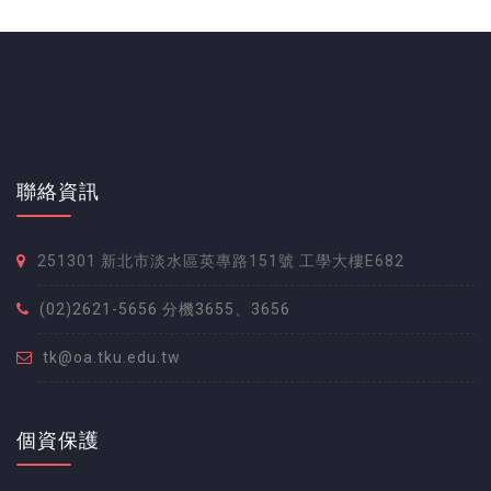
聯絡資訊
251301 新北市淡水區英專路151號 工學大樓E682
(02)2621-5656 分機3655、3656
tk@oa.tku.edu.tw
個資保護