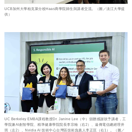
UCB加州大學柏克萊分校Haas商學院師生與講者交流。（圖／淡江大學提
供）
UC Berkeley EMBA課程教授Dr. Janine Lee（中）頒贈感謝狀予講者，工
學院兼AI創智學院、精準健康學院院長李宗翰（右2）、遠傳電信總經理井
琪（左2）、Nvidia AI 技術中心台灣區技術負責人李正匡（右1）。（圖／