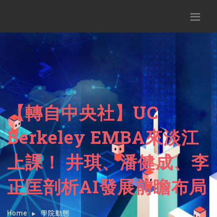
【轉自中央社】UC
Berkeley EMBA來淡江
上課！ 井琪、潘健成、李
正匡剖析AI發展前瞻布局
Home
學院動態