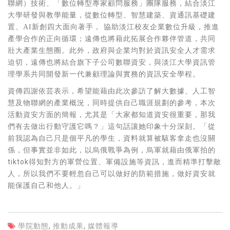
聯網）技術、「數位轉型專家顧問服務」團隊服務，結合淡江
大學研發與教學能量，從數位轉型、智慧建築、資通訊基礎建
置、
AI
新創四大面向著手， 協助淡江校友企業數位升級，推進
產學合作的正向循環；遠傳也將藉此拓展合作夥伴管道，共同
壯大產業生態圈。此外，政府與企業均對於資訊安全人才需求
迫切，遠傳也將結合旗下子公司數聯資安，與淡江大學資訊管
理學系共同開發新一代兼顧理論與實務的資訊安全學程。
資傳四謝依芸表示，希望能藉由此次參訪了解大數據、人工智
慧及物聯網的產業概況，同時提供自己職涯規劃的參考，本次
活動資安方面的簡報，尤其是「大家都知道資安很重要，那我
們有去做出行動守護它嗎？」這句話讓她印象十分深刻。「從
前我認為自己只是個平凡的學生，資料就算被駭客拿走也沒關
係，但事實並非如此，以烏俄戰爭為例，烏軍就藉由俄軍拍的
tiktok得知對方的軍營位置、軍備設施等資訊，進而精準打擊敵
人，所以我們不要輕忽自己可以做好的防範措施，做好資安就
能保護自己和他人。」
學院動態
,
推動成果
,
媒體報導