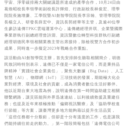
宇宙、淨零碳排兩大關鍵議題所達成的產學合作，10月24日由
葛煥昭校長率領學術副校長許輝煌、行政副校長林俊宏、理學
院院長施增廉、工學院暨
AI
創智學院院長李宗翰、管理學院院
長楊立人、研發長薛宏中、資訊長郭經華等主管，及逾40位學
生參訪遠傳TPKC雲端運算中心，遠傳總經理井琪、企業暨國際
事業群執行副總經理曾詩淵、資訊暨數位轉型科技群執行副總
經理胡德民率領相關業務主管出席接待，除檢視雙方合作初步
成果，同時進一步擬定2023年戰略合作重點。
該活動由
AI
創智學院主辦，首先安排師生聽取相關簡介，胡德
民致詞時特別表示，遠傳已不僅是一家電信公司，而是秉持品
牌精神「實踐社會企業責任」，聚焦大數據（Big Data）、人工
智慧（
AI
）、物聯網（
IoT
） 三項技術的發展，期能極大化企
業對經濟、環境及社會的貢獻，成為消費者數位生活好夥伴。
他以近期台東大地震為例，說明遠傳在第一時間協助建立相關
聯繫網路，讓災區能與外界迅速連結，以利後續救援及重建任
務；也提及近年來積極推動「偏鄉視訊醫療」及「協助學校進
行節能」等方案，讓臺灣更多地方能夠藉以提升生活品質，
「這些任務都十分艱鉅，但卻是十分有溫度的工作，也是讓我
們能持續往前走的動力。」第一階段簡報包括「遠傳電信公司