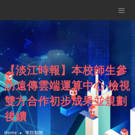
【淡江時報】本校師生參
訪遠傳雲端運算中心 檢視
雙方合作初步成果並規劃
後續
Home
學院動態