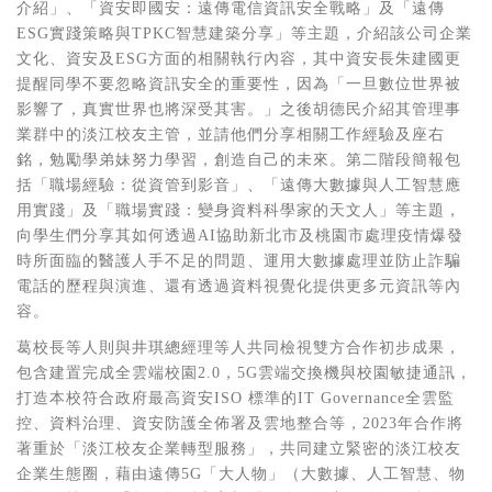
介紹」、「資安即國安：遠傳電信資訊安全戰略」及「遠傳
ESG實踐策略與TPKC智慧建築分享」等主題，介紹該公司企業
文化、資安及ESG方面的相關執行內容，其中資安長朱建國更
提醒同學不要忽略資訊安全的重要性，因為「一旦數位世界被
影響了，真實世界也將深受其害。」之後胡德民介紹其管理事
業群中的淡江校友主管，並請他們分享相關工作經驗及座右
銘，勉勵學弟妹努力學習，創造自己的未來。第二階段簡報包
括「職場經驗：從資管到影音」、「遠傳大數據與人工智慧應
用實踐」及「職場實踐：變身資料科學家的天文人」等主題，
向學生們分享其如何透過
AI
協助新北市及桃園市處理疫情爆發
時所面臨的醫護人手不足的問題、運用大數據處理並防止詐騙
電話的歷程與演進、還有透過資料視覺化提供更多元資訊等內
容。
葛校長等人則與井琪總經理等人共同檢視雙方合作初步成果，
包含建置完成全雲端校園2.0，5G雲端交換機與校園敏捷通訊，
打造本校符合政府最高資安
ISO
標準的
IT
Governance全雲監
控、資料治理、資安防護全佈署及雲地整合等，2023年合作將
著重於「淡江校友企業轉型服務」，共同建立緊密的淡江校友
企業生態圈，藉由遠傳5G「大人物」（大數據、人工智慧、物