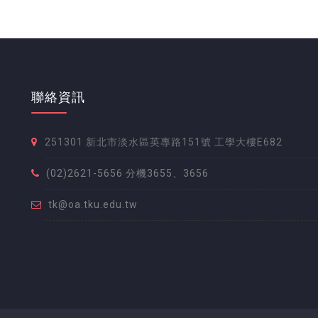
聯絡資訊
251301 新北市淡水區英專路151號 工學大樓E682
(02)2621-5656 分機3655、3656
tk@oa.tku.edu.tw